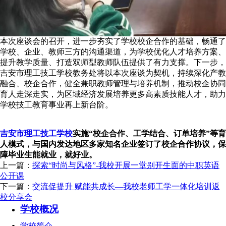
本次座谈会的召开，进一步夯实了学校校企合作的基础，畅通了
学校、企业、教师三方的沟通渠道，为学校优化人才培养方案、
提升教学质量、打造双师型教师队伍提供了有力支撑。下一步，
吉安市理工技工学校教务处将以本次座谈为契机，持续深化产教
融合、校企合作，健全兼职教师管理与培养机制，推动校企协同
育人走深走实，为区域经济发展培养更多高素质技能人才，助力
学校技工教育事业再上新台阶。
吉安市理工技工学校
实施“校企合作、工学结合、订单培养”等育
人模式，与国内发达地区多家知名企业签订了校企合作协议，保
障毕业生能就业，就好业。
上一篇：
探索“时尚与风格”-我校开展一堂别开生面的中职英语
公开课
下一篇：
交流促提升 赋能共成长—我校老师工学一体化培训返
校分享会
学校概况
学校简介