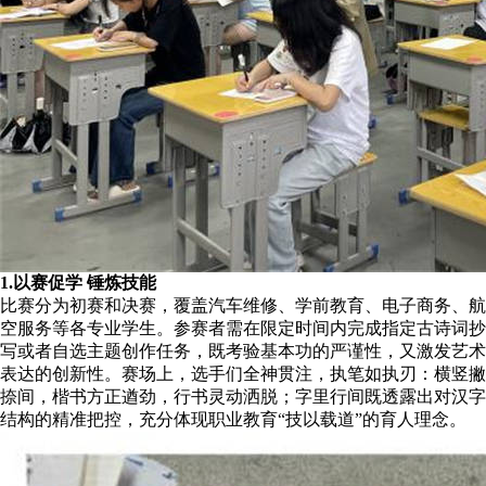
1.以赛促学 锤炼技能
比赛分为初赛和决赛，覆盖汽车维修、学前教育、电子商务、航
空服务等各专业学生。参赛者需在限定时间内完成指定古诗词抄
写或者自选主题创作任务，既考验基本功的严谨性，又激发艺术
表达的创新性。赛场上，选手们全神贯注，执笔如执刃：横竖撇
捺间，楷书方正遒劲，行书灵动洒脱；字里行间既透露出对汉字
结构的精准把控，充分体现职业教育“技以载道”的育人理念。